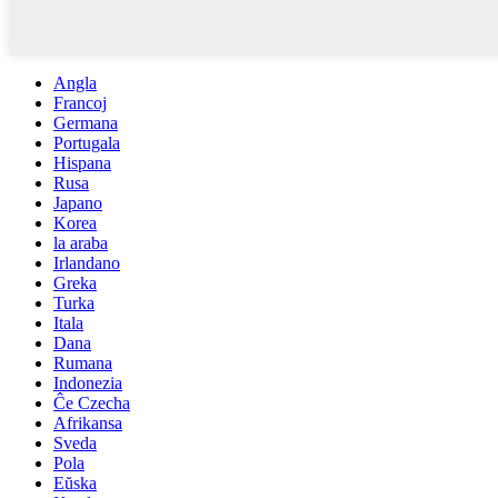
Angla
Francoj
Germana
Portugala
Hispana
Rusa
Japano
Korea
la araba
Irlandano
Greka
Turka
Itala
Dana
Rumana
Indonezia
Ĉe Czecha
Afrikansa
Sveda
Pola
Eŭska