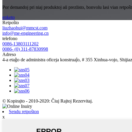
Por demandoj pri niaj produktoj aŭ prezlisto, bonvolu lasi vian retpoŝt
enketo
Retpoŝto
liuzhaohui@mmcst.com
info@me-engineering.cn
telefono
0086-13803111202
0086- (0) 311-87830998
Adreso
4-a etaĝo de administra oficeja konstruaĵo, # 355 Xinhua-vojo, Shiji
© Kopirajto - 2010-2020: Ĉiuj Rajtoj Rezervitaj.
Sendu retpoŝton
x