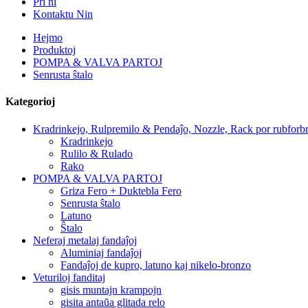
Pri ni
Kontaktu Nin
Hejmo
Produktoj
POMPA & VALVA PARTOJ
Senrusta ŝtalo
Kategorioj
Kradrinkejo, Rulpremilo & Pendaĵo, Nozzle, Rack por rubforbr
Kradrinkejo
Rulilo & Rulado
Rako
POMPA & VALVA PARTOJ
Griza Fero + Duktebla Fero
Senrusta ŝtalo
Latuno
Ŝtalo
Neferaj metalaj fandaĵoj
Aluminiaj fandaĵoj
Fandaĵoj de kupro, latuno kaj nikelo-bronzo
Veturiloj fanditaj
gisis muntajn krampojn
gisita antaŭa glitada relo