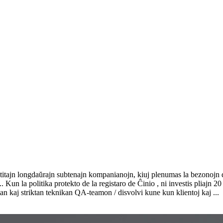
titajn longdaŭrajn subtenajn kompanianojn, kiuj plenumas la bezonojn de
... Kun la politika protekto de la registaro de Ĉinio , ni investis pliajn
itan kaj striktan teknikan QA-teamon / disvolvi kune kun klientoj kaj ...