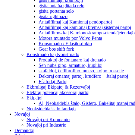
gisis muntajn krampojn
gisita antaŭa glitada relo
gisita portanta selo
gisita riglilbazo
Antaŭfilmaj kaj Kamionaj pendopartoj
Antaŭfilmaj kaj kamionaj bremsaj sistemaj partoj
Antaŭfilmo- kaj Kamiono-krampo-etendaĵetendaĵo
Motora muntado por Volvo Penta
Konsumado / Ellasilo-dukto
Gear bos shift fork
Konstruado kaj Konstruado
Produktoj de fontanaro kaj drenado
Sen-nuba pipo, armaturo, kupliloj
skafaldoj, ĉeflibrofino, nukso, kojno, rossette
Dekoraj ornamaj partoj, krudfero + ŝtalaj partoj
Eŝafodaj Partoj
Ekbruligaj Ekipaĵoj & Rezervaĵoj
Elektraj potencaj akcesoraj partoj
Ekipaĵoj
Al, Neoksidebla ŝtalo, Gisfero, Bakelitaj manaj ra
Neoksidebla ŝtalo fandaĵo
Novaĵoj
Novaĵoj pri Kompanio
Novaĵoj pri Industrio
Demandoj