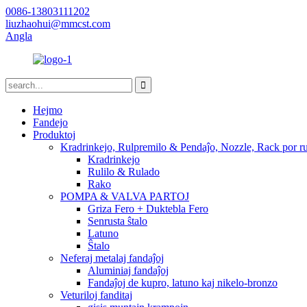
0086-13803111202
liuzhaohui@mmcst.com
Angla
Hejmo
Fandejo
Produktoj
Kradrinkejo, Rulpremilo & Pendaĵo, Nozzle, Rack por ru
Kradrinkejo
Rulilo & Rulado
Rako
POMPA & VALVA PARTOJ
Griza Fero + Duktebla Fero
Senrusta ŝtalo
Latuno
Ŝtalo
Neferaj metalaj fandaĵoj
Aluminiaj fandaĵoj
Fandaĵoj de kupro, latuno kaj nikelo-bronzo
Veturiloj fanditaj