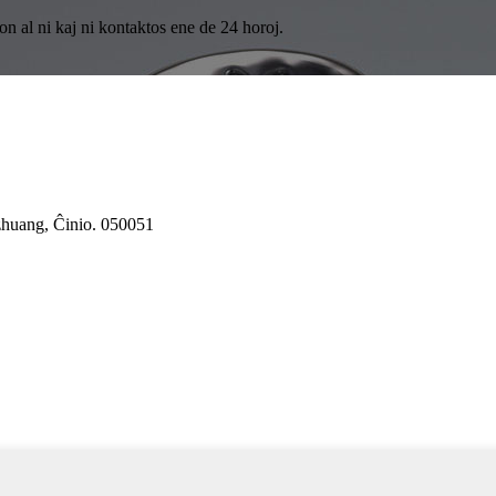
on al ni kaj ni kontaktos ene de 24 horoj.
azhuang, Ĉinio. 050051