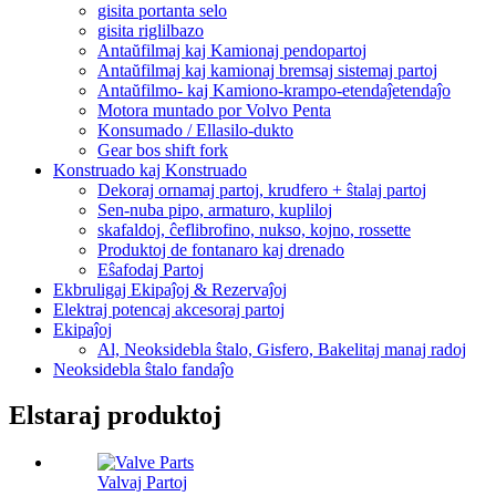
gisita portanta selo
gisita riglilbazo
Antaŭfilmaj kaj Kamionaj pendopartoj
Antaŭfilmaj kaj kamionaj bremsaj sistemaj partoj
Antaŭfilmo- kaj Kamiono-krampo-etendaĵetendaĵo
Motora muntado por Volvo Penta
Konsumado / Ellasilo-dukto
Gear bos shift fork
Konstruado kaj Konstruado
Dekoraj ornamaj partoj, krudfero + ŝtalaj partoj
Sen-nuba pipo, armaturo, kupliloj
skafaldoj, ĉeflibrofino, nukso, kojno, rossette
Produktoj de fontanaro kaj drenado
Eŝafodaj Partoj
Ekbruligaj Ekipaĵoj & Rezervaĵoj
Elektraj potencaj akcesoraj partoj
Ekipaĵoj
Al, Neoksidebla ŝtalo, Gisfero, Bakelitaj manaj radoj
Neoksidebla ŝtalo fandaĵo
Elstaraj produktoj
Valvaj Partoj