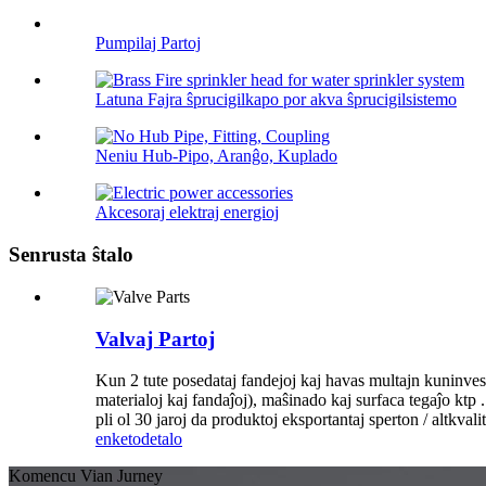
Pumpilaj Partoj
Latuna Fajra ŝprucigilkapo por akva ŝprucigilsistemo
Neniu Hub-Pipo, Aranĝo, Kuplado
Akcesoraj elektraj energioj
Senrusta ŝtalo
Valvaj Partoj
Kun 2 tute posedataj fandejoj kaj havas multajn kuninves
materialoj kaj fandaĵoj), maŝinado kaj surfaca tegaĵo ktp 
pli ol 30 jaroj da produktoj eksportantaj sperton / altkval
enketo
detalo
Komencu Vian Jurney