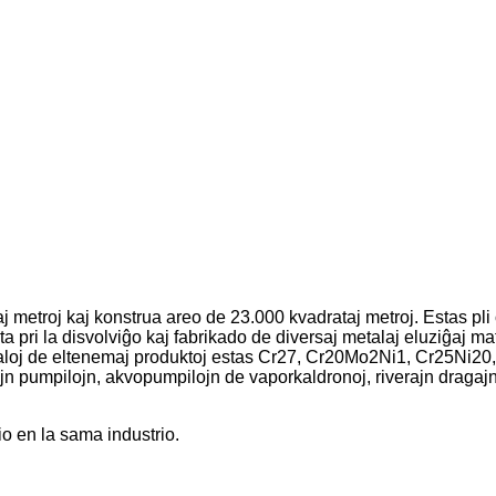
etroj kaj konstrua areo de 23.000 kvadrataj metroj. Estas pli ol
a pri la disvolviĝo kaj fabrikado de diversaj metalaj eluziĝaj mat
rialoj de eltenemaj produktoj estas Cr27, Cr20Mo2Ni1, Cr25Ni20, 
ajn pumpilojn, akvopumpilojn de vaporkaldronoj, riverajn draga
o en la sama industrio.