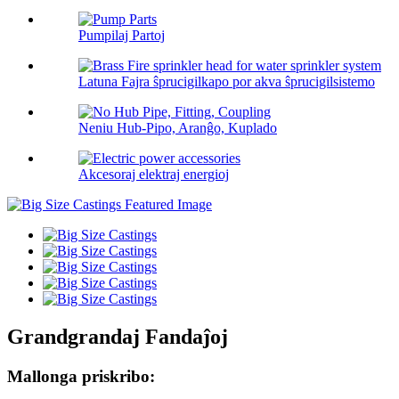
Pumpilaj Partoj
Latuna Fajra ŝprucigilkapo por akva ŝprucigilsistemo
Neniu Hub-Pipo, Aranĝo, Kuplado
Akcesoraj elektraj energioj
Grandgrandaj Fandaĵoj
Mallonga priskribo: