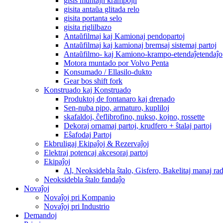
gisis muntajn krampojn
gisita antaŭa glitada relo
gisita portanta selo
gisita riglilbazo
Antaŭfilmaj kaj Kamionaj pendopartoj
Antaŭfilmaj kaj kamionaj bremsaj sistemaj partoj
Antaŭfilmo- kaj Kamiono-krampo-etendaĵetendaĵo
Motora muntado por Volvo Penta
Konsumado / Ellasilo-dukto
Gear bos shift fork
Konstruado kaj Konstruado
Produktoj de fontanaro kaj drenado
Sen-nuba pipo, armaturo, kupliloj
skafaldoj, ĉeflibrofino, nukso, kojno, rossette
Dekoraj ornamaj partoj, krudfero + ŝtalaj partoj
Eŝafodaj Partoj
Ekbruligaj Ekipaĵoj & Rezervaĵoj
Elektraj potencaj akcesoraj partoj
Ekipaĵoj
Al, Neoksidebla ŝtalo, Gisfero, Bakelitaj manaj ra
Neoksidebla ŝtalo fandaĵo
Novaĵoj
Novaĵoj pri Kompanio
Novaĵoj pri Industrio
Demandoj