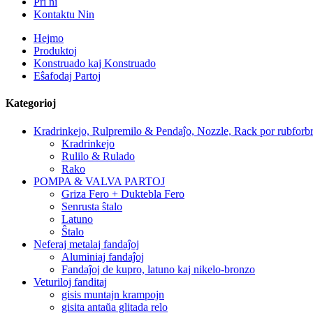
Pri ni
Kontaktu Nin
Hejmo
Produktoj
Konstruado kaj Konstruado
Eŝafodaj Partoj
Kategorioj
Kradrinkejo, Rulpremilo & Pendaĵo, Nozzle, Rack por rubforbr
Kradrinkejo
Rulilo & Rulado
Rako
POMPA & VALVA PARTOJ
Griza Fero + Duktebla Fero
Senrusta ŝtalo
Latuno
Ŝtalo
Neferaj metalaj fandaĵoj
Aluminiaj fandaĵoj
Fandaĵoj de kupro, latuno kaj nikelo-bronzo
Veturiloj fanditaj
gisis muntajn krampojn
gisita antaŭa glitada relo