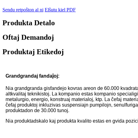
Sendu retpoŝton al ni
Elŝutu kiel PDF
Produkta Detalo
Oftaj Demandoj
Produktaj Etikedoj
Grandgrandaj fandaĵoj:
Nia grandgranda gisfandejo kovras areon de 60.000 kvadrataj m
altkvalitaj teknikistoj. La kompanio estas kompanio specialigit
metalurgio, energio, konstruaj materialoj, ktp. La ĉefaj mate
ĉefaj produktoj inkluzivas suspensiajn pumpilojn, senulfurig
produktadon de 30.000 tunoj.
Nia produktadskalo kaj produkta kvalito estas en gvida pozici