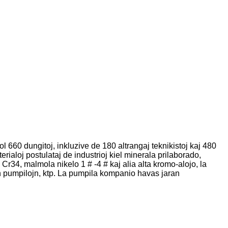
 660 dungitoj, inkluzive de 180 altrangaj teknikistoj kaj 480
erialoj postulataj de industrioj kiel minerala prilaborado,
Cr34, malmola nikelo 1 # -4 # kaj alia alta kromo-alojo, la
jn pumpilojn, ktp. La pumpila kompanio havas jaran