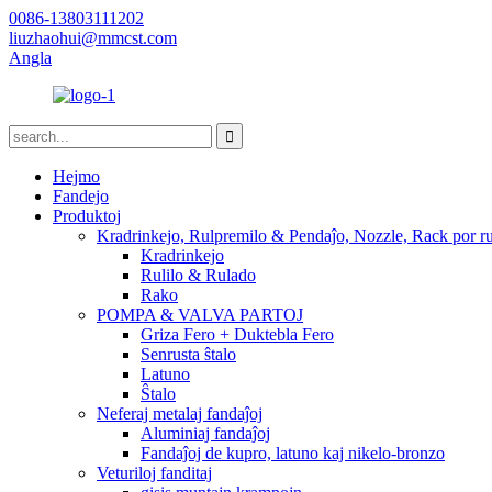
0086-13803111202
liuzhaohui@mmcst.com
Angla
Hejmo
Fandejo
Produktoj
Kradrinkejo, Rulpremilo & Pendaĵo, Nozzle, Rack por ru
Kradrinkejo
Rulilo & Rulado
Rako
POMPA & VALVA PARTOJ
Griza Fero + Duktebla Fero
Senrusta ŝtalo
Latuno
Ŝtalo
Neferaj metalaj fandaĵoj
Aluminiaj fandaĵoj
Fandaĵoj de kupro, latuno kaj nikelo-bronzo
Veturiloj fanditaj