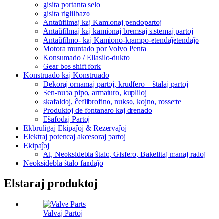
gisita portanta selo
gisita riglilbazo
Antaŭfilmaj kaj Kamionaj pendopartoj
Antaŭfilmaj kaj kamionaj bremsaj sistemaj partoj
Antaŭfilmo- kaj Kamiono-krampo-etendaĵetendaĵo
Motora muntado por Volvo Penta
Konsumado / Ellasilo-dukto
Gear bos shift fork
Konstruado kaj Konstruado
Dekoraj ornamaj partoj, krudfero + ŝtalaj partoj
Sen-nuba pipo, armaturo, kupliloj
skafaldoj, ĉeflibrofino, nukso, kojno, rossette
Produktoj de fontanaro kaj drenado
Eŝafodaj Partoj
Ekbruligaj Ekipaĵoj & Rezervaĵoj
Elektraj potencaj akcesoraj partoj
Ekipaĵoj
Al, Neoksidebla ŝtalo, Gisfero, Bakelitaj manaj radoj
Neoksidebla ŝtalo fandaĵo
Elstaraj produktoj
Valvaj Partoj